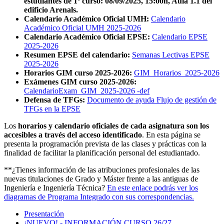
estudiantes de 1º curso: 08/09/2025, 15:00h, Aula 1.1 del
edificio Arenals.
Calendario Académico Oficial UMH:
Calendario
Académico Oficial UMH 2025-2026
Calendario Académico Oficial EPSE:
Calendario EPSE
2025-2026
Resumen EPSE del calendario:
Semanas Lectivas EPSE
2025-2026
Horarios GIM curso 2025-2026:
GIM_Horarios_2025-2026
Exámenes GIM curso 2025-2026:
CalendarioExam_GIM_2025-2026 -def
Defensa de TFGs:
Documento de ayuda Flujo de gestión de
TFGs en la EPSE
Los
horarios y calendario oficiales de cada asignatura son los
accesibles a través del acceso identificado
. En esta página se
presenta la programación prevista de las clases y prácticas con la
finalidad de facilitar la planificación personal del estudiantado.
**¿Tienes información de las atribuciones profesionales de las
nuevas titulaciones de Grado y Máster frente a las antiguas de
Ingeniería e Ingeniería Técnica?
En este enlace podrás ver los
diagramas de Programa Integrado con sus correspondencias.
Presentación
¡NUEVO! - INFORMACIÓN CURSO 26/27